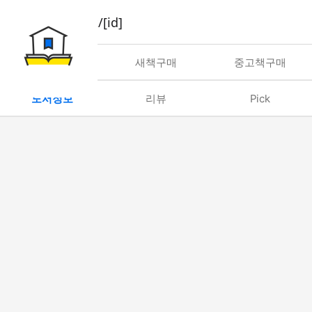
book/rent/[id]
대여
새책구매
중고책구매
도서정보
리뷰
Pick