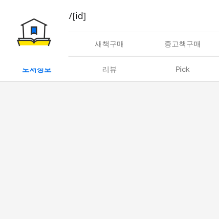
book/rent/[id]
대여
새책구매
중고책구매
도서정보
리뷰
Pick