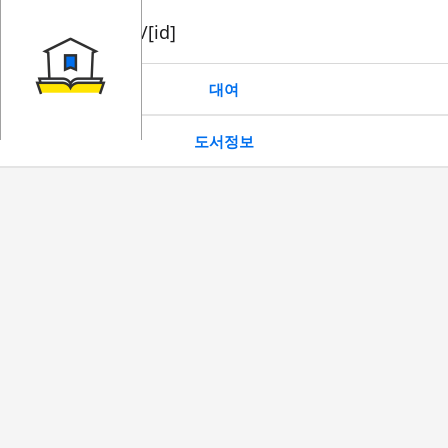
book/rent/[id]
대여
도서정보