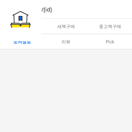
book/rent/[id]
대여
새책구매
중고책구매
도서정보
리뷰
Pick