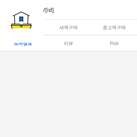
book/rent/[id]
대여
새책구매
중고책구매
도서정보
리뷰
Pick