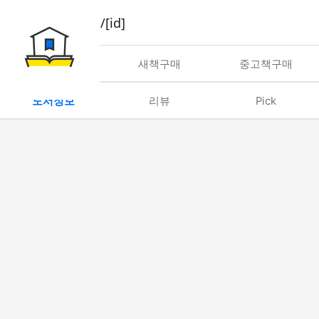
book/rent/[id]
대여
새책구매
중고책구매
도서정보
리뷰
Pick