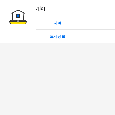
book/rent/[id]
대여
도서정보