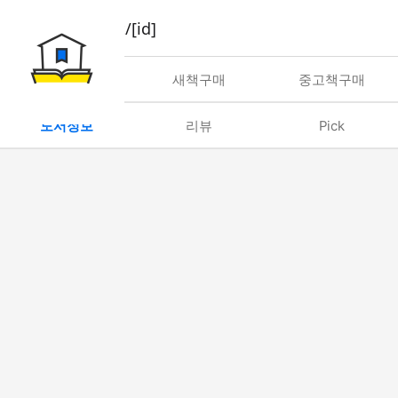
book/rent/[id]
대여
새책구매
중고책구매
도서정보
리뷰
Pick