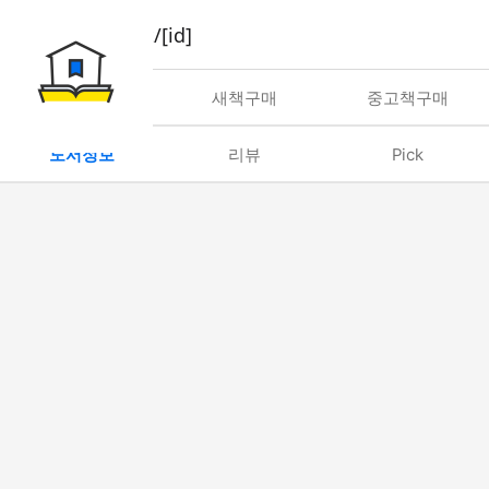
book/rent/[id]
대여
새책구매
중고책구매
도서정보
리뷰
Pick