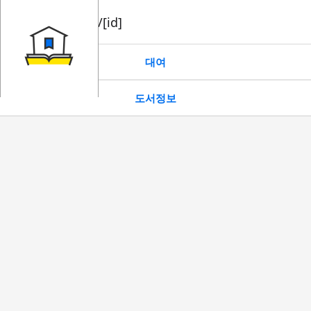
book/rent/[id]
대여
도서정보