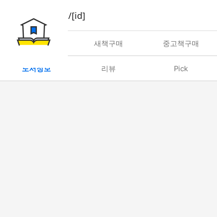
book/rent/[id]
대여
새책구매
중고책구매
도서정보
리뷰
Pick