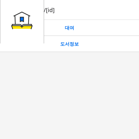
book/rent/[id]
대여
도서정보