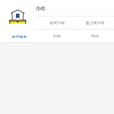
book/rent/[id]
대여
새책구매
중고책구매
도서정보
리뷰
Pick