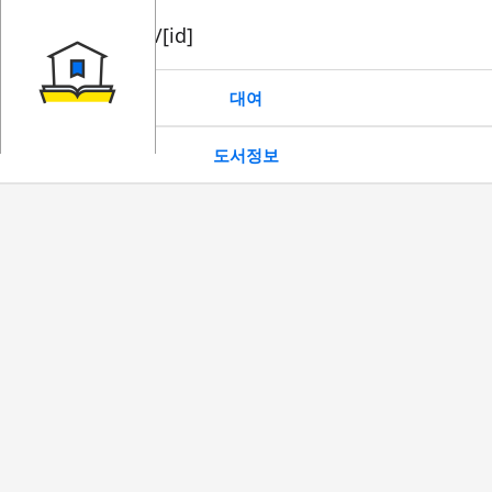
book/rent/[id]
대여
도서정보