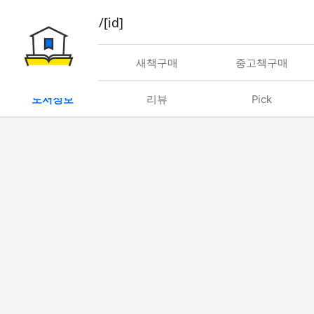
book/rent/[id]
대여
새책구매
중고책구매
도서정보
리뷰
Pick