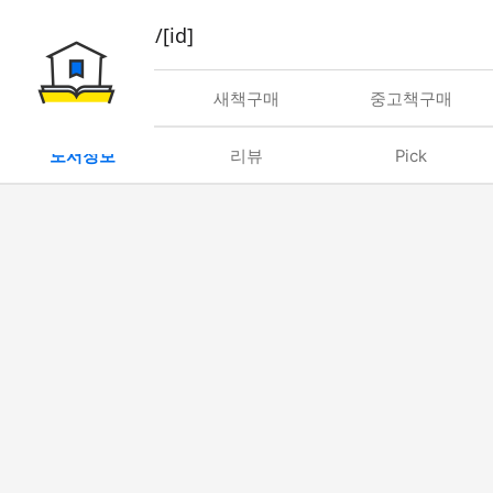
book/rent/[id]
대여
새책구매
중고책구매
도서정보
리뷰
Pick