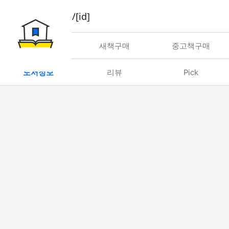
book/rent/[id]
대여
새책구매
중고책구매
도서정보
리뷰
Pick