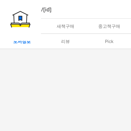
book/rent/[id]
대여
새책구매
중고책구매
도서정보
리뷰
Pick