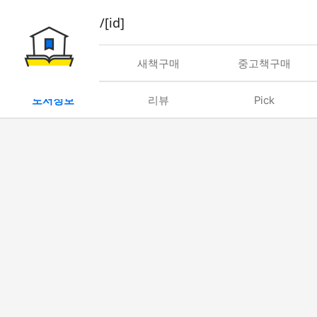
book/rent/[id]
대여
새책구매
중고책구매
도서정보
리뷰
Pick