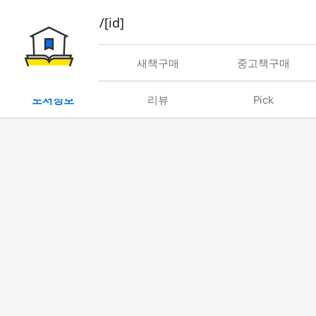
book/rent/[id]
대여
새책구매
중고책구매
도서정보
리뷰
Pick