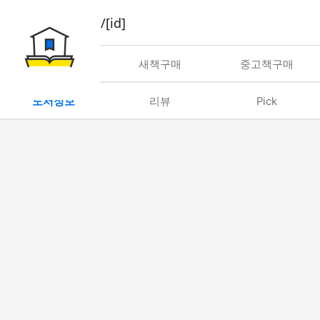
book/rent/[id]
대여
새책구매
중고책구매
도서정보
리뷰
Pick