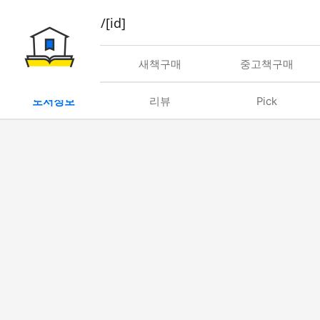
book/rent/[id]
대여
새책구매
중고책구매
도서정보
리뷰
Pick