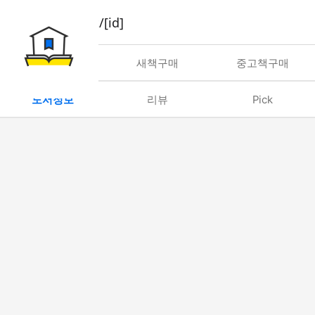
book/rent/[id]
대여
새책구매
중고책구매
도서정보
리뷰
Pick