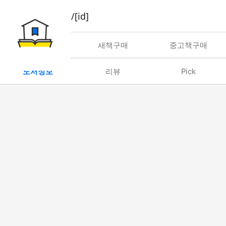
book/rent/[id]
대여
새책구매
중고책구매
도서정보
리뷰
Pick