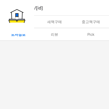
book/rent/[id]
대여
새책구매
중고책구매
도서정보
리뷰
Pick