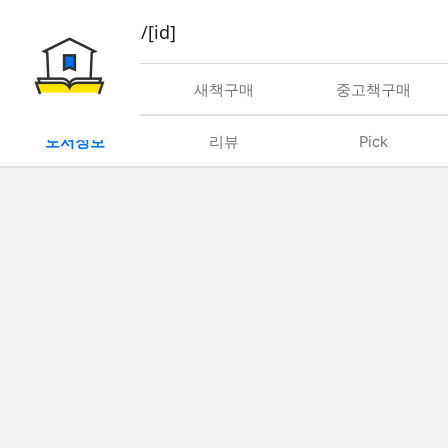
book/rent/[id]
대여
새책구매
중고책구매
도서정보
리뷰
Pick