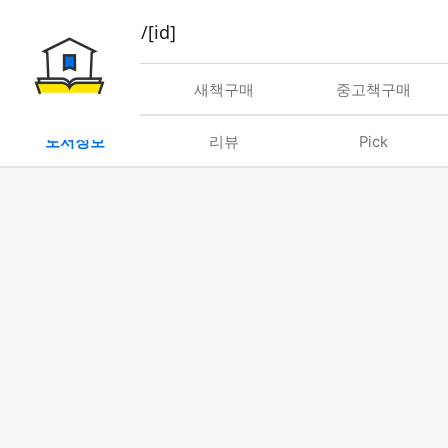
book/rent/[id]
대여
새책구매
중고책구매
도서정보
리뷰
Pick