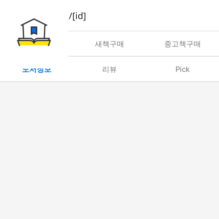
book/rent/[id]
대여
새책구매
중고책구매
도서정보
리뷰
Pick