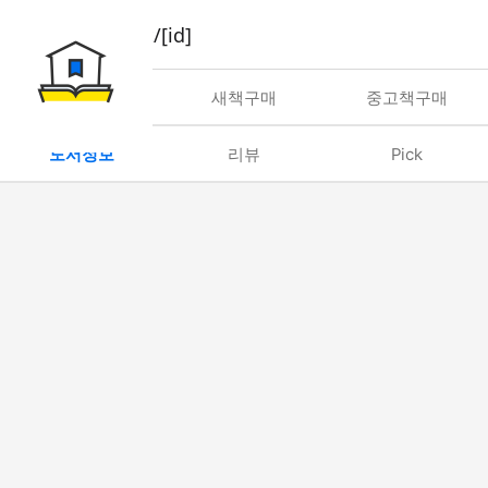
book/rent/[id]
대여
새책구매
중고책구매
도서정보
리뷰
Pick