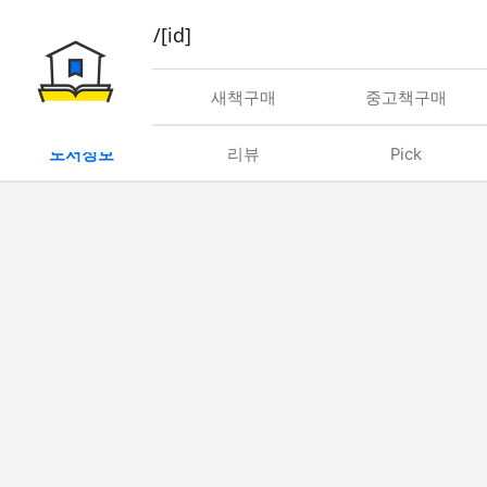
book/rent/[id]
대여
새책구매
중고책구매
도서정보
리뷰
Pick