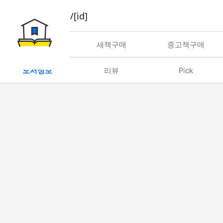
book/rent/[id]
대여
새책구매
중고책구매
도서정보
리뷰
Pick