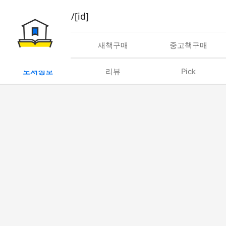
book/rent/[id]
대여
새책구매
중고책구매
도서정보
리뷰
Pick