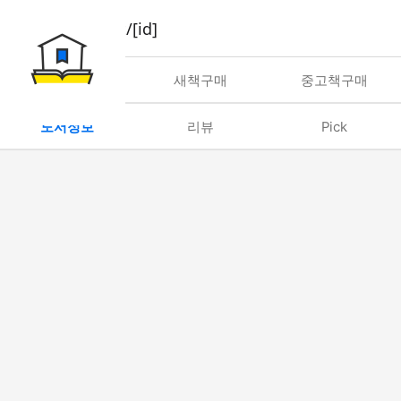
book/rent/[id]
대여
새책구매
중고책구매
도서정보
리뷰
Pick