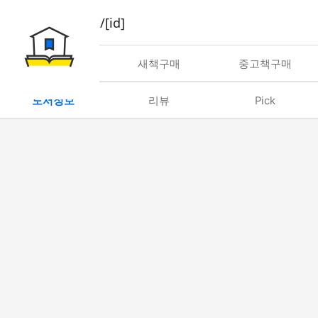
book/rent/[id]
대여
새책구매
중고책구매
도서정보
리뷰
Pick