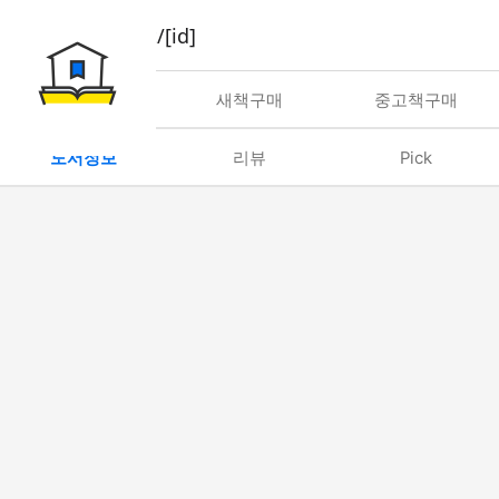
book/rent/[id]
대여
새책구매
중고책구매
도서정보
리뷰
Pick