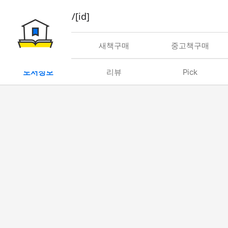
book/rent/[id]
대여
새책구매
중고책구매
도서정보
리뷰
Pick