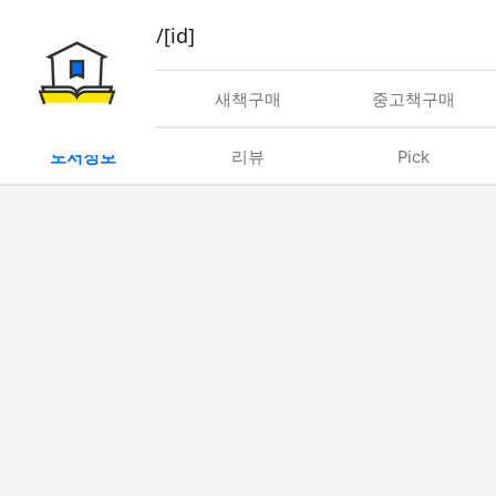
book/rent/[id]
대여
새책구매
중고책구매
도서정보
리뷰
Pick