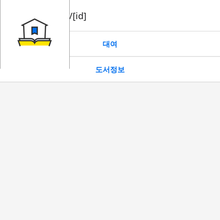
book/rent/[id]
대여
도서정보