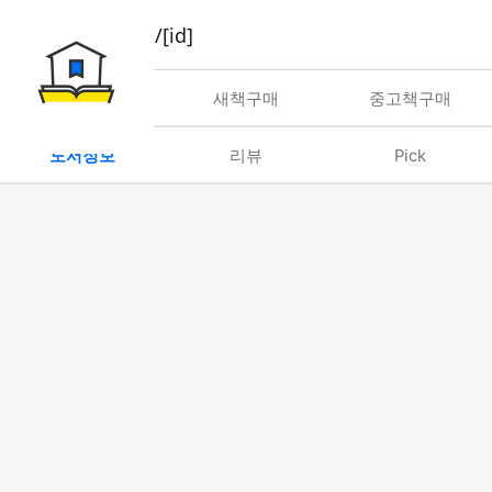
book/rent/[id]
대여
새책구매
중고책구매
도서정보
리뷰
Pick