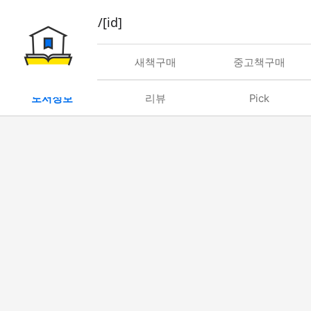
book/rent/[id]
대여
새책구매
중고책구매
도서정보
리뷰
Pick