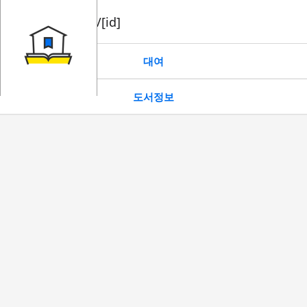
book/rent/[id]
대여
도서정보