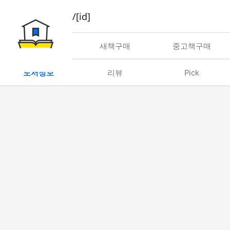
book/rent/[id]
대여
새책구매
중고책구매
도서정보
리뷰
Pick