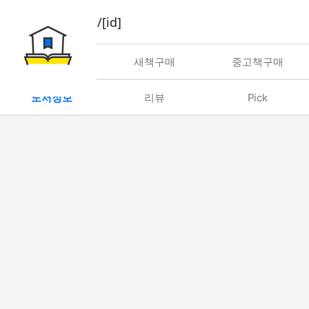
book/rent/[id]
대여
새책구매
중고책구매
도서정보
리뷰
Pick