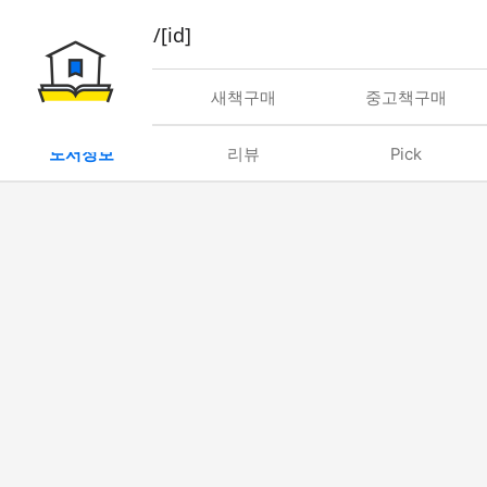
book/rent/[id]
대여
새책구매
중고책구매
도서정보
리뷰
Pick