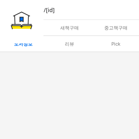
book/rent/[id]
대여
새책구매
중고책구매
도서정보
리뷰
Pick