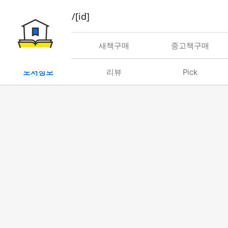
book/rent/[id]
대여
새책구매
중고책구매
도서정보
리뷰
Pick