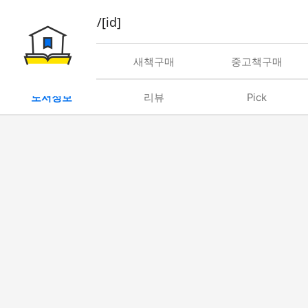
book/rent/[id]
대여
새책구매
중고책구매
도서정보
리뷰
Pick