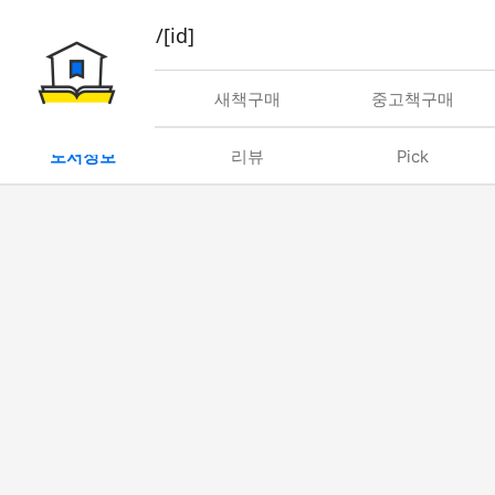
book/rent/[id]
대여
새책구매
중고책구매
도서정보
리뷰
Pick