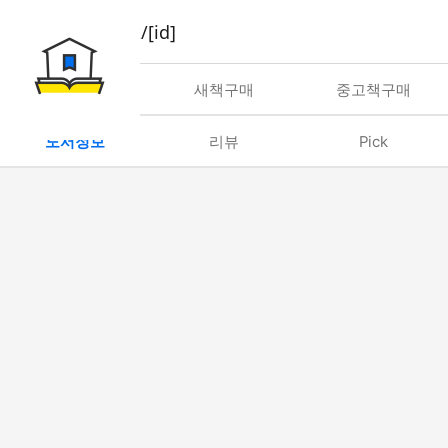
book/rent/[id]
대여
새책구매
중고책구매
도서정보
리뷰
Pick