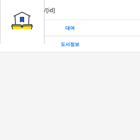
book/rent/[id]
대여
도서정보